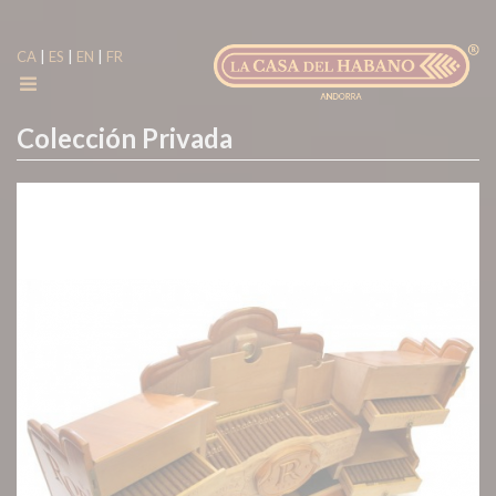
|
|
|
CA
ES
EN
FR
Colección Privada