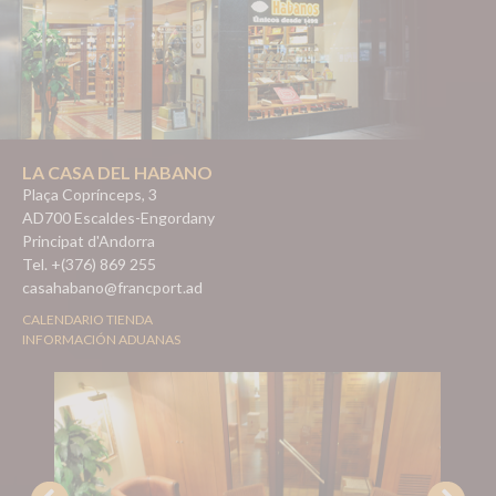
LA CASA DEL HABANO
Plaça Coprínceps, 3
AD700 Escaldes-Engordany
Principat d'Andorra
Tel. +(376) 869 255
casahabano@francport.ad
CALENDARIO TIENDA
INFORMACIÓN ADUANAS