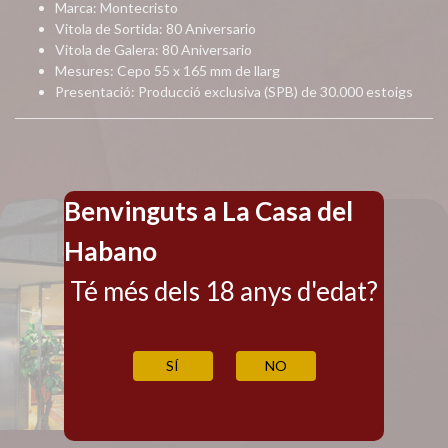
Marca: Montecristo
Vitola de Sortida: 80 Aniversario
Vitola de Galera: 80 Aniversario
Mesures: Cepo 55 x 165 mm de llarg
Presentació: Producció exclusiva (SPB) de 30.000 estoigs
Benvinguts a La Casa del
Habano
Té més dels 18 anys d'edat?
SÍ
NO