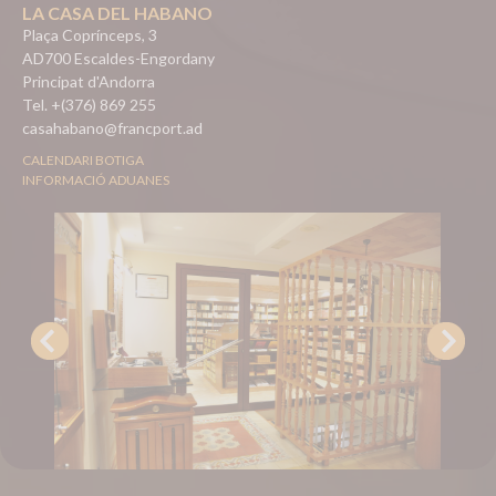
LA CASA DEL HABANO
Plaça Coprínceps, 3
AD700 Escaldes-Engordany
Principat d'Andorra
Tel. +(376) 869 255
casahabano@francport.ad
CALENDARI BOTIGA
INFORMACIÓ ADUANES