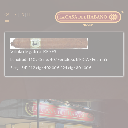
|
|
|
CA
ES
EN
FR
Vitola de galera: REYES
Longitud: 110 / Cepo: 40 / Fortaleza: MEDIA / Fet a mà
5 cig.
: S/E
/
12 cig.
: 402,00 €
/
24 cig.
: 804,00 €