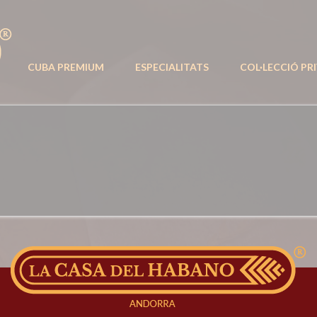
CUBA PREMIUM
ESPECIALITATS
COL·LECCIÓ PR
LA CASA DEL HABANO
Plaça Coprínceps, 3