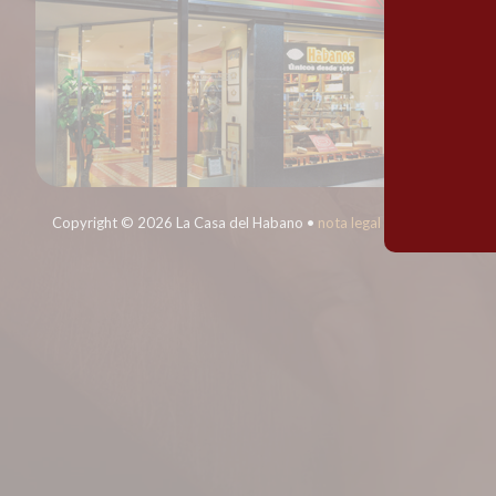
Copyright © 2026 La Casa del Habano •
nota legal
•
privacitat
•
coo