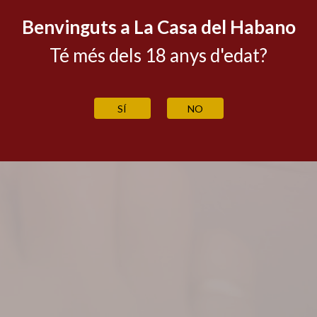
AD700 Escaldes-Engordany
Principat d'Andorra
Benvinguts a La Casa del Habano
Tel. +(376) 869 255
Té més dels 18 anys d'edat?
casahabano@francport.ad
CALENDARI BOTIGA
INFORMACIÓ ADUANES
SÍ
NO
kies