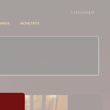
|
|
|
CA
ES
EN
FR
IVADA
NOVETATS