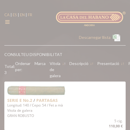
|
|
|
CA
ES
EN
FR
Descarregar llista
CONSULTEU DISPONIBILITAT
Ordenar
Marca
Vitola
↓
↑
Descripció
↓
↑
Presentació
↓
↑
Total:
per:
de
3
galera
SERIE E No.2
/
PARTAGAS
Longitud: 140 / Cepo: 54 / Fet a mà
Vitola de galera
GRAN ROBUSTO
5 cig.
110,00 €