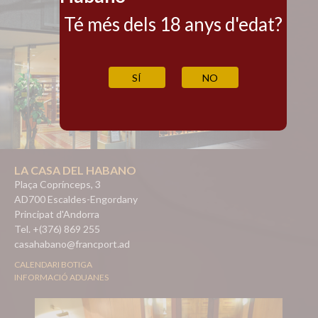
Té més dels 18 anys d'edat?
SÍ
NO
LA CASA DEL HABANO
Plaça Coprínceps, 3
AD700 Escaldes-Engordany
Principat d'Andorra
Tel. +(376) 869 255
casahabano@francport.ad
CALENDARI BOTIGA
INFORMACIÓ ADUANES