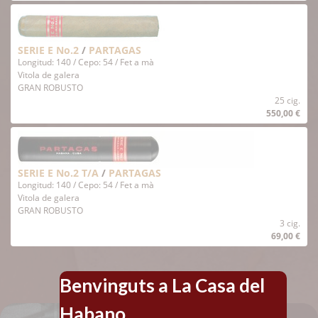
SERIE E No.2
/
PARTAGAS
Longitud: 140 / Cepo: 54 / Fet a mà
Vitola de galera
GRAN ROBUSTO
25 cig.
550,00 €
SERIE E No.2 T/A
/
PARTAGAS
Longitud: 140 / Cepo: 54 / Fet a mà
Vitola de galera
GRAN ROBUSTO
3 cig.
69,00 €
Benvinguts a La Casa del
Habano