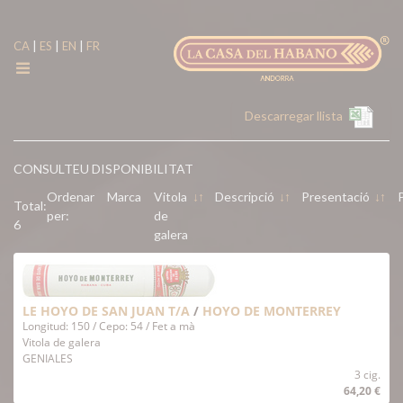
|
|
|
CA
ES
EN
FR
Descarregar llista
CONSULTEU DISPONIBILITAT
Ordenar
Marca
Vitola
↓
↑
Descripció
↓
↑
Presentació
↓
↑
Total:
per:
de
6
galera
LE HOYO DE SAN JUAN T/A
/
HOYO DE MONTERREY
Longitud: 150 / Cepo: 54 / Fet a mà
Vitola de galera
GENIALES
3 cig.
64,20 €