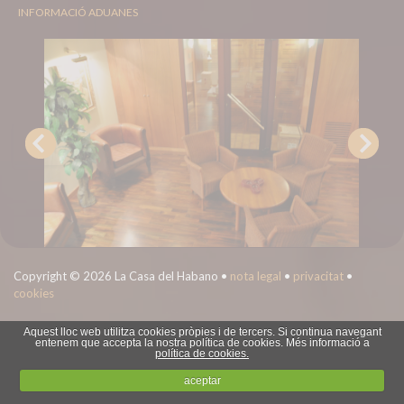
INFORMACIÓ ADUANES
Copyright © 2026 La Casa del Habano •
nota legal
•
privacitat
•
cookies
Aquest lloc web utilitza cookies pròpies i de tercers. Si continua navegant
entenem que accepta la nostra política de cookies. Més informació a
política de cookies.
aceptar