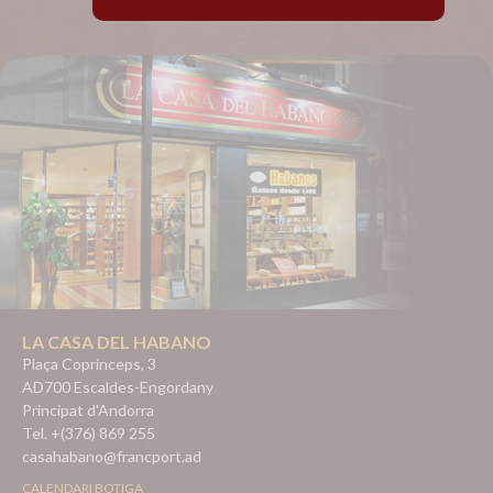
LA CASA DEL HABANO
Plaça Coprínceps, 3
AD700 Escaldes-Engordany
Principat d'Andorra
Tel. +(376) 869 255
casahabano@francport.ad
CALENDARI BOTIGA