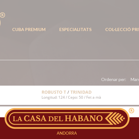
CUBA PREMIUM
ESPECIALITATS
COL·LECCIÓ PR
Ordenar per:
Mar
ROBUSTO T
/
TRINIDAD
Longitud: 124 / Cepo: 50 / Fet a mà
ROBUSTO T
/
TRINIDAD
Longitud: 124 / Cepo: 50 / Fet a mà