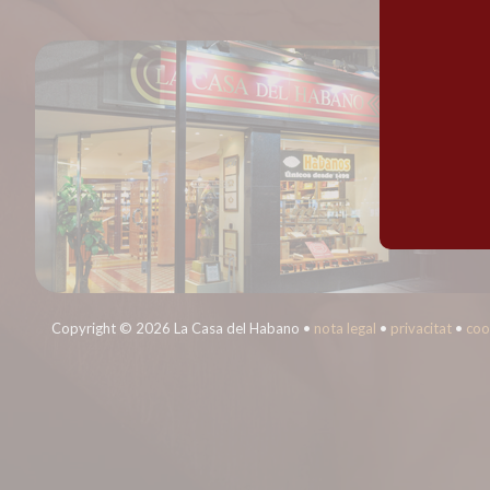
Copyright © 2026 La Casa del Habano •
nota legal
•
privacitat
•
coo