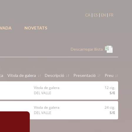
|
|
|
CA
ES
EN
FR
IVADA
NOVETATS
Descarregar llista
ca
Vitola de galera
↓
↑
Descripció
↓
↑
Presentació
↓
↑
Preu
↓
↑
Vitola de galera
12 cig.
DEL VALLE
S/E
Vitola de galera
24 cig.
DEL VALLE
S/E