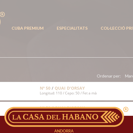
CUBA PREMIUM
ESPECIALITATS
COL·LECCIÓ PR
Ordenar per:
Mar
Nº 50
/
QUAI D'ORSAY
Longitud: 110 / Cepo: 50 / Fet a mà
Nº 50
/
QUAI D'ORSAY
Longitud: 110 / Cepo: 50 / Fet a mà
SERIE D No.5
/
PARTAGAS
Longitud: 110 / Cepo: 50 / Fet a mà