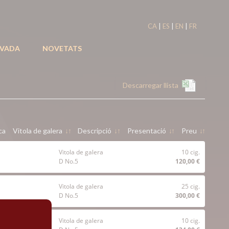
|
|
|
CA
ES
EN
FR
IVADA
NOVETATS
Descarregar llista
ca
Vitola de galera
↓
↑
Descripció
↓
↑
Presentació
↓
↑
Preu
↓
↑
Vitola de galera
10 cig.
D No.5
120,00 €
Vitola de galera
25 cig.
D No.5
300,00 €
Vitola de galera
10 cig.