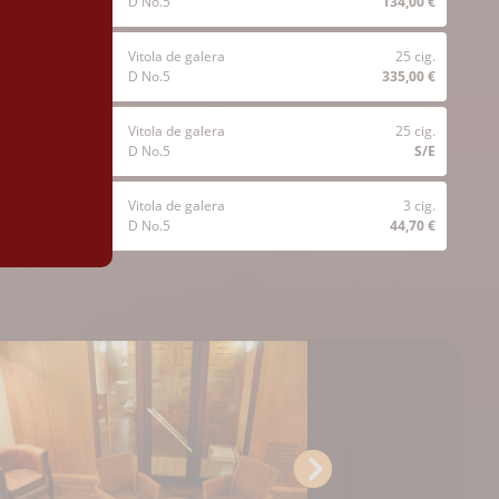
D No.5
134,00 €
Vitola de galera
25 cig.
D No.5
335,00 €
Vitola de galera
25 cig.
D No.5
S/E
Vitola de galera
3 cig.
D No.5
44,70 €