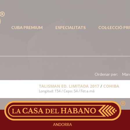
CUBA PREMIUM
ESPECIALITATS
COL·LECCIÓ PR
Ordenar per:
Mar
TALISMAN ED. LIMITADA 2017
/
COHIBA
Longitud: 154 / Cepo: 54 / Fet a mà
LA CASA DEL HABANO