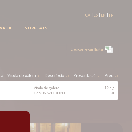
|
|
|
CA
ES
EN
FR
IVADA
NOVETATS
Descarregar llista
ca
Vitola de galera
↓
↑
Descripció
↓
↑
Presentació
↓
↑
Preu
↓
↑
Vitola de galera
10 cig.
CAÑONAZO DOBLE
S/E