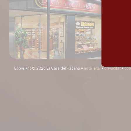
Copyright © 2026 La Casa del Habano •
nota legal
•
privacitat
•
coo