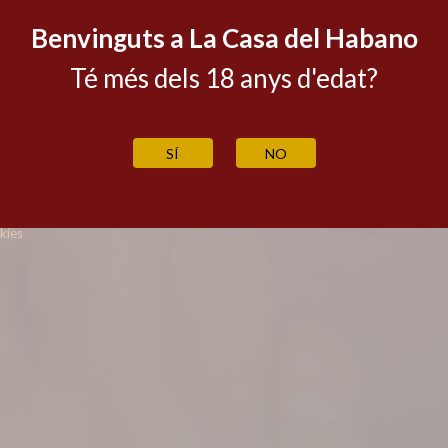
Plaça Coprínceps, 3
Benvinguts a La Casa del Habano
AD700 Escaldes-Engordany
Principat d'Andorra
Té més dels 18 anys d'edat?
Tel. +(376) 869 255
casahabano@francport.ad
CALENDARI BOTIGA
INFORMACIÓ ADUANES
SÍ
NO
kies