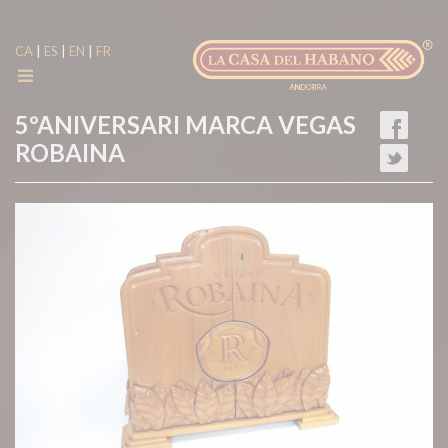
|
|
|
CA
ES
EN
FR
5ºANIVERSARI MARCA VEGAS
ROBAINA