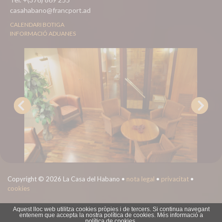
casahabano@francport.ad
CALENDARI BOTIGA
INFORMACIÓ ADUANES
Copyright © 2026 La Casa del Habano •
nota legal
•
privacitat
•
cookies
Aquest lloc web utilitza cookies pròpies i de tercers. Si continua navegant
entenem que accepta la nostra política de cookies. Més informació a
política de cookies.