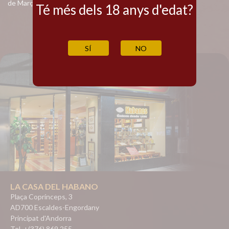
de Març del 2002
Té més dels 18 anys d'edat?
SÍ
NO
LA CASA DEL HABANO
Plaça Coprínceps, 3
AD700 Escaldes-Engordany
Principat d'Andorra
Tel. +(376) 869 255